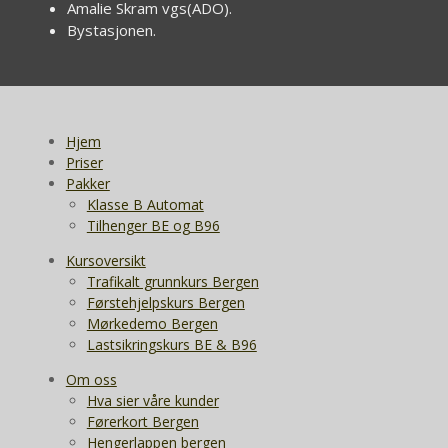
Amalie Skram vgs(ADO).
Bystasjonen.
Hjem
Priser
Pakker
Klasse B Automat
Tilhenger BE og B96
Kursoversikt
Trafikalt grunnkurs Bergen
Førstehjelpskurs Bergen
Mørkedemo Bergen
Lastsikringskurs BE & B96
Om oss
Hva sier våre kunder
Førerkort Bergen
Hengerlappen bergen