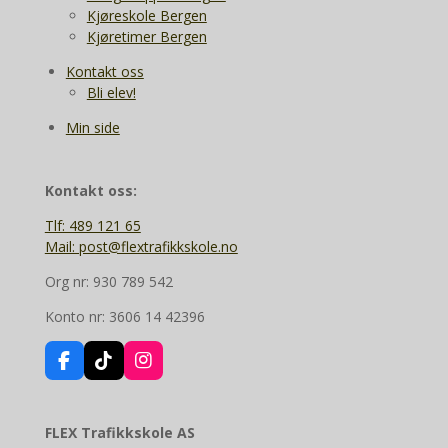
Kjøreskole Bergen
Kjøretimer Bergen
Kontakt oss
Bli elev!
Min side
Kontakt oss:
Tlf: 489 121 65
Mail: post@flextrafikkskole.no
Org nr: 930 789 542
Konto nr: 3606 14 42396
F
T
I
a
i
n
c
k
s
e
T
t
FLEX Trafikkskole AS
b
o
a