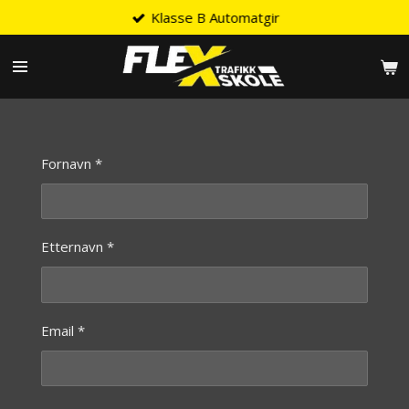
Klasse B Automatgir
Gå
til
hovedinnhold
Fornavn *
Etternavn *
Email *